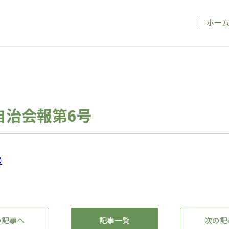
ホー
21自治会報第6号
号
の記事へ
記事一覧
次の記